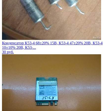
Конденсатор К53-4 68±20% 15В, К53-4 47±20% 20В, К53-4
10±10% 20В, К53-...
30
руб.