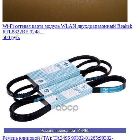
Wi-Fi сетевая карта модуль WLAN двухдиапазонный Realtek
RTL8822BE 9248...
500
руб.
Ремень клиновой (TA); TA3495 99332-01265;99332-