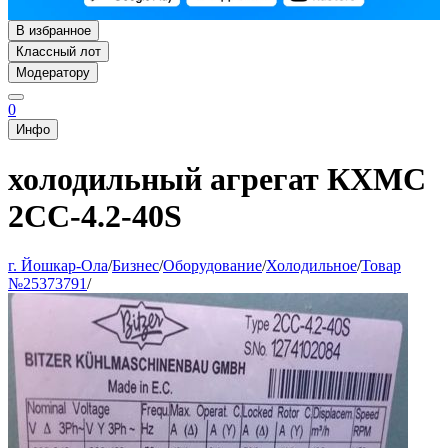
В избранное
Классный лот
Модератору
0
Инфо
холодильный агрегат КХМС
2CC-4.2-40S
г. Йошкар-Ола
/
Бизнес
/
Оборудование
/
Холодильное
/
Товар
№25373791
/