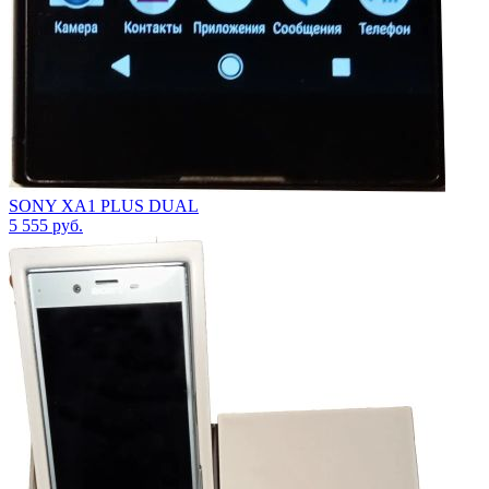
SONY XA1 PLUS DUAL
5 555
руб.