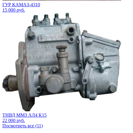
ГУР КАМАЗ-4310
15 000
руб.
ТНВД ММЗ АЛ4 К15
22 000
руб.
Посмотреть все (11)