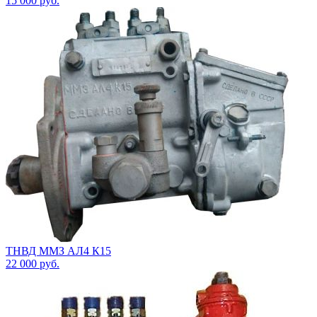
15 000
руб.
ТНВД ММЗ АЛ4 К15
22 000
руб.