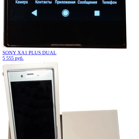
SONY XA1 PLUS DUAL
5 555
руб.