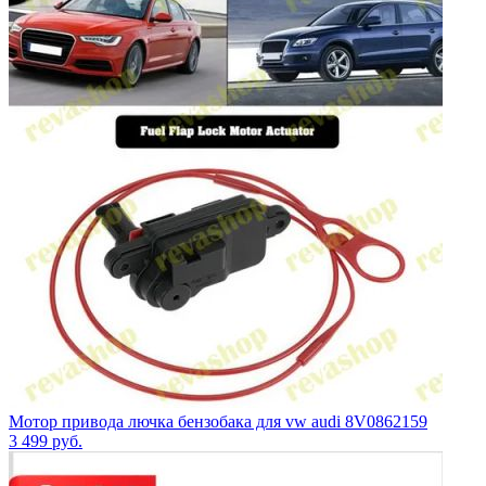
Мотор привода лючка бензобака для vw audi 8V0862159
3 499
руб.