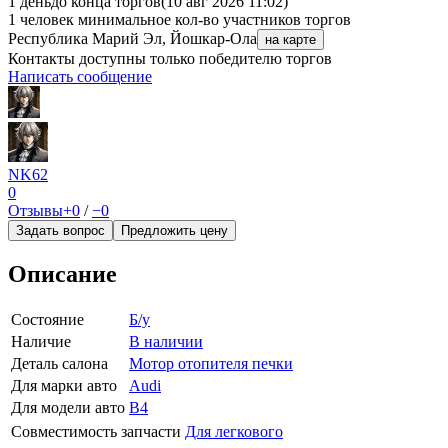
1 день
до конца торгов
(10 авг 2026 11:02)
1 человек
минимальное кол-во участников торгов
Республика Марий Эл, Йошкар-Ола
на карте
Контакты доступны только победителю торгов
Написать сообщение
NK62
0
Отзывы
+0
/
−0
Задать вопрос
Предложить цену
Описание
Состояние
Б/у
Наличие
В наличии
Деталь салона
Мотор отопителя печки
Для марки авто
Audi
Для модели авто
B4
Совместимость запчасти
Для легкового