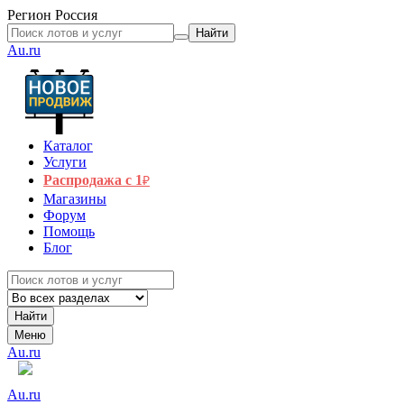
Регион
Россия
Найти
Au.ru
Каталог
Услуги
Распродажа с 1
₽
Магазины
Форум
Помощь
Блог
Найти
Меню
Au.ru
Au.ru