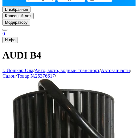
В избранное
Классный лот
Модератору
0
Инфо
AUDI B4
г. Йошкар-Ола
/
Авто, мото, водный транспорт
/
Автозапчасти
/
Салон
/
Товар №25376617
/