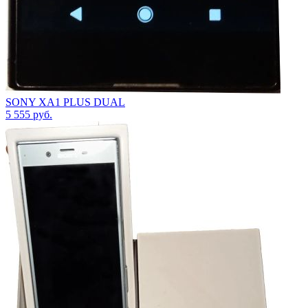
SONY XA1 PLUS DUAL
5 555
руб.