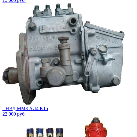
15 000
руб.
ТНВД ММЗ АЛ4 К15
22 000
руб.