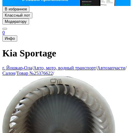
В избранное
Классный лот
Модератору
0
Инфо
Kia Sportage
г. Йошкар-Ола
/
Авто, мото, водный транспорт
/
Автозапчасти
/
Салон
/
Товар №25376622
/