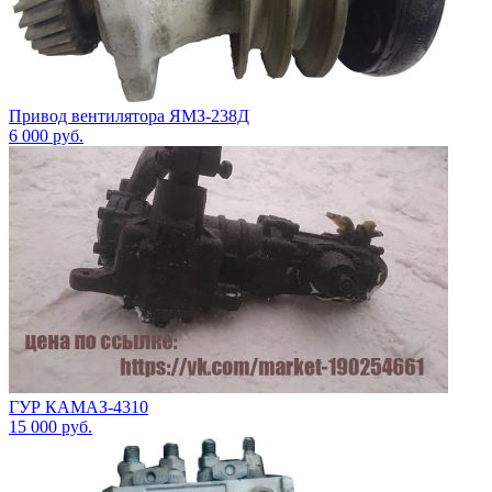
Привод вентилятора ЯМЗ-238Д
6 000
руб.
ГУР КАМАЗ-4310
15 000
руб.