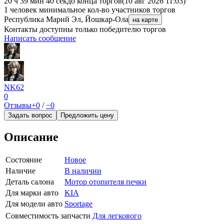
20 ч 39 мин 40 сек
до конца торгов
(10 авг 2026 11:03)
1 человек
минимальное кол-во участников торгов
Республика Марий Эл, Йошкар-Ола
на карте
Контакты доступны только победителю торгов
Написать сообщение
NK62
0
Отзывы
+0
/
−0
Задать вопрос
Предложить цену
Описание
Состояние
Новое
Наличие
В наличии
Деталь салона
Мотор отопителя печки
Для марки авто
KIA
Для модели авто
Sportage
Совместимость запчасти
Для легкового