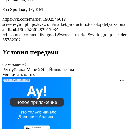
Kia Sportage, JE, KM
https://vk.com/market-190254661?
screen=grouphttps://vk.com/market/product/motor-otopitelya-salona-
audi-b4-190254661-8291598?
ref_source=community_goods&screen=market&with_group_header
357820021
Условия передачи
Самовывоз!
Республика Марий Эл, Йошкар-Ола
Увеличить карту
РЕКЛАМА • AU.RU