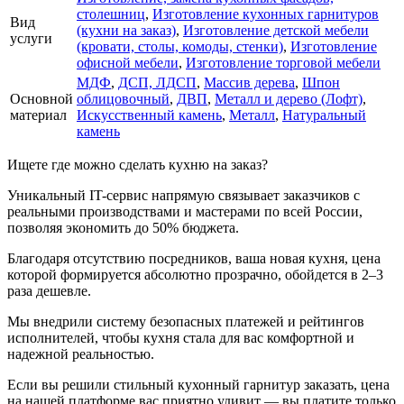
столешниц
,
Изготовление кухонных гарнитуров
Вид
(кухни на заказ)
,
Изготовление детской мебели
услуги
(кровати, столы, комоды, стенки)
,
Изготовление
офисной мебели
,
Изготовление торговой мебели
МДФ
,
ДСП, ЛДСП
,
Массив дерева
,
Шпон
Основной
облицовочный
,
ДВП
,
Металл и дерево (Лофт)
,
материал
Искусственный камень
,
Металл
,
Натуральный
камень
Ищете где можно сделать кухню на заказ?
Уникальный IT-сервис напрямую связывает заказчиков с
реальными производствами и мастерами по всей России,
позволяя экономить до 50% бюджета.
Благодаря отсутствию посредников, ваша новая кухня, цена
которой формируется абсолютно прозрачно, обойдется в 2–3
раза дешевле.
Мы внедрили систему безопасных платежей и рейтингов
исполнителей, чтобы кухня стала для вас комфортной и
надежной реальностью.
Если вы решили стильный кухонный гарнитур заказать, цена
на нашей платформе вас приятно удивит — вы платите только