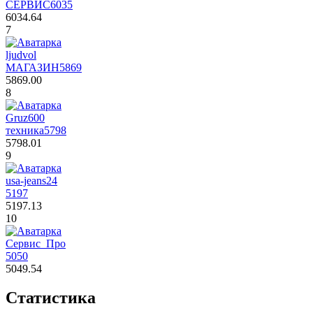
СЕРВИС
6035
6034.64
7
ljudvol
МАГАЗИН
5869
5869.00
8
Gruz600
техника
5798
5798.01
9
usa-jeans24
5197
5197.13
10
Сервис_Про
5050
5049.54
Статистика