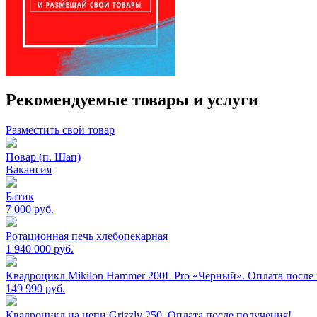
Рекомендуемые товары и услуги
Разместить свой товар
Повар (п. Шап)
Вакансия
Батик
7 000
руб.
Ротационная печь хлебопекарная
1 940 000
руб.
Квадроцикл Mikilon Hammer 200L Pro «Черный». Оплата после
149 990
руб.
Квадроцикл на цепи Grizzly 250. Оплата после получения!