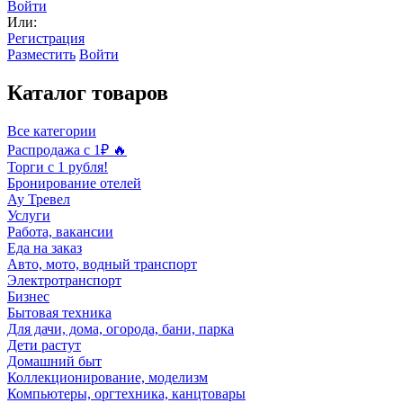
Войти
Или:
Регистрация
Разместить
Войти
Каталог товаров
Все категории
Распродажа с 1₽ 🔥
Торги с 1 рубля!
Бронирование отелей
Ау Тревел
Услуги
Работа, вакансии
Еда на заказ
Авто, мото, водный транспорт
Электротранспорт
Бизнес
Бытовая техника
Для дачи, дома, огорода, бани, парка
Дети растут
Домашний быт
Коллекционирование, моделизм
Компьютеры, оргтехника, канцтовары